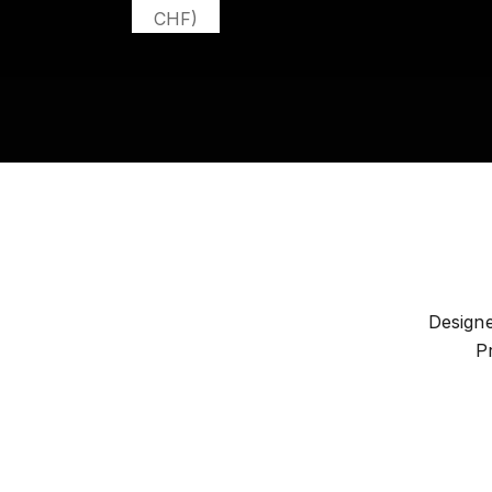
CHF)
Designe
P