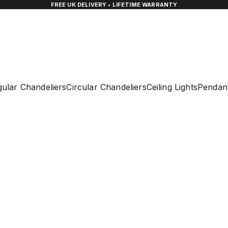
FREE UK DELIVERY • LIFETIME WARRANTY
ular Chandeliers
Circular Chandeliers
Ceiling Lights
Pendant