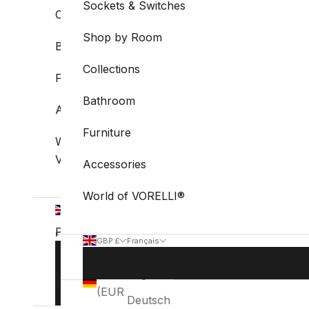
Sockets & Switches
Collections
Shop by Room
Bathroom
Collections
Furniture
Bathroom
Accessories
Furniture
World of
VORELLI®
Accessories
World of VORELLI®
GBP
£
Pays
Français
GBP £
Français
Langue
Allemagne
Pays
Langue
BOOK
English
(EUR €)
STUDIO
Allemagne
English
VISIT
(EUR €)
Deutsch
Australie
Deutsch