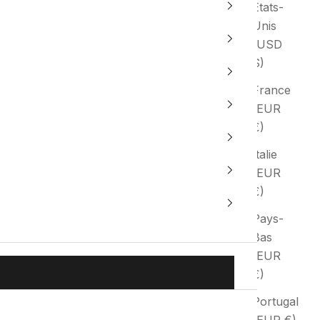
États-
Unis
(USD
$)
France
(EUR
€)
Italie
(EUR
€)
Pays-
Bas
(EUR
€)
Portugal