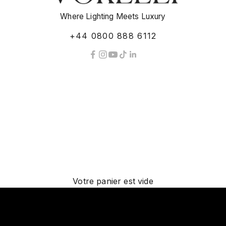
Where Lighting Meets Luxury
+44 0800 888 6112
ate Residences, Estates, Penthouses, Superyachts & Hospit
DISCOVER LUXURY LIGHTING
Votre panier est vide