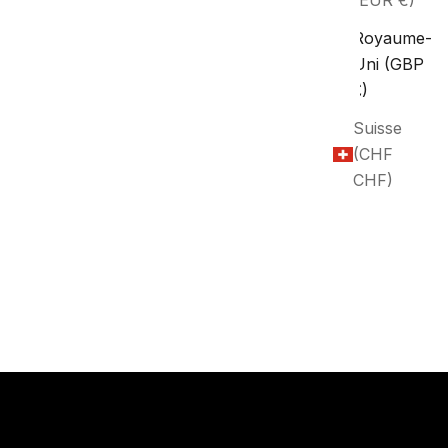
(EUR €)
Royaume-
Uni (GBP
£)
Suisse
(CHF
CHF)
ality