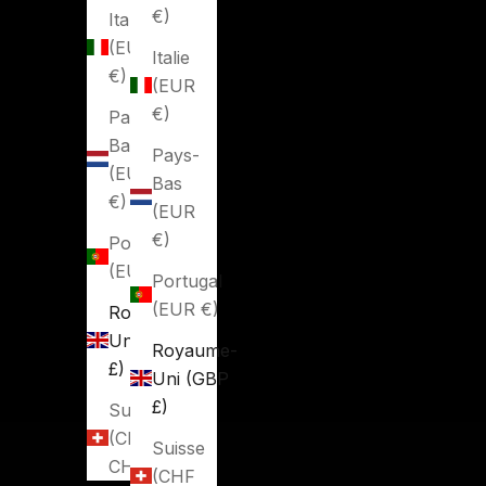
€)
Italie
(EUR
Italie
€)
(EUR
€)
Pays-
Bas
Pays-
(EUR
Bas
€)
(EUR
€)
Portugal
(EUR €)
Portugal
(EUR €)
Royaume-
Uni (GBP
Royaume-
£)
Uni (GBP
£)
Suisse
(CHF
Suisse
CHF)
(CHF