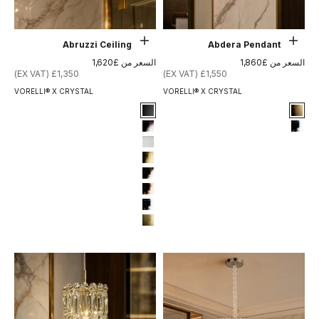
حدِّد الخيارات
حدِّد الخيارات
Abruzzi Ceiling Light
Abdera Pendant Light
السعر بعد الخصم
السعر بعد الخصم
السعر من £1,860
السعر من £1,620
£1,350 (EX VAT)
£1,550 (EX VAT)
VORELLI® X CRYSTAL
VORELLI® X CRYSTAL
Signature Finish
Signature Finish
1-matt-black
8-brushed-brass
2-titanium-black
12-chrome
3-matt-white
4-titanium-gold
6-light-gold
7-rose-gold
12-chrome
13-brushed-titanium-gold