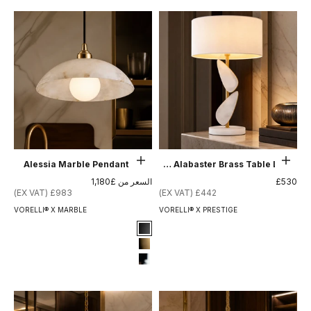
إضافة إلى السلة
حدِّد الخيارات
Alessia Marble Pendant Light
Alenya Alabaster Brass Table Lamp
السعر بعد الخصم
السعر بعد الخصم
£530
السعر من £1,180
£983 (EX VAT)
£442 (EX VAT)
VORELLI® X MARBLE
VORELLI® X PRESTIGE
Signature Finish
#1 Matte Black
#8 Brushed Brass
#12 Chrome