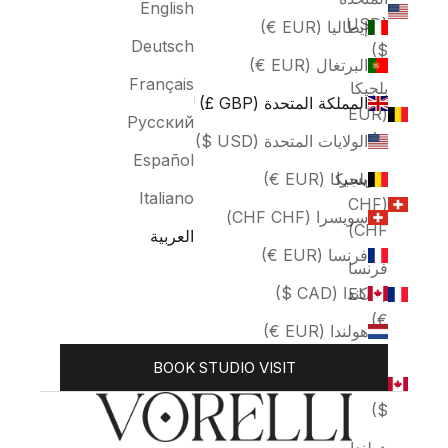
English
(USD
إيطاليا (EUR €)
Deutsch
$)
البرتغال (EUR €)
Français
بلجيكا
المملكة المتحدة (GBP £)
(EUR
Русский
€)
الولايات المتحدة (USD $)
Español
سويسرا
بلجيكا (EUR €)
Italiano
(CHF
سويسرا (CHF CHF)
CHF)
العربية
فرنسا (EUR €)
فرنسا
كندا (CAD $)
(EUR
€)
هولندا (EUR €)
كندا
BOOK STUDIO VISIT
(CAD
$)