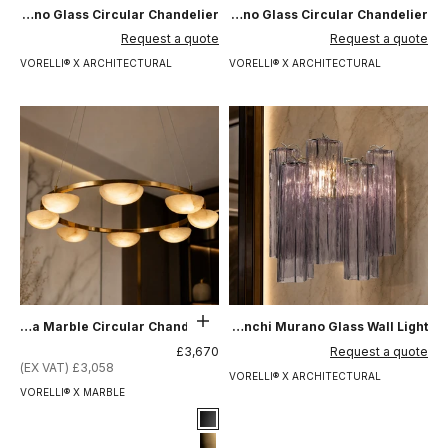
Agnese Tronchi Murano Glass Circular Chandelier
Adriatica Tronchi Murano Glass Circular Chandelier
السعر بعد الخصم
السعر بعد الخصم
Request a quote
Request a quote
VORELLI® X ARCHITECTURAL
VORELLI® X ARCHITECTURAL
حدِّد الخيارات
Alba Marble Circular Chandelier
Alassio Tronchi Murano Glass Wall Light
السعر بعد الخصم
السعر بعد الخصم
£3,670
Request a quote
£3,058 (EX VAT)
VORELLI® X ARCHITECTURAL
VORELLI® X MARBLE
Signature Finish
#1 Matte Black