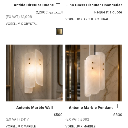
حدِّد الخيارات
Antilia Circular Chandelier
Annetta Selle Murano Glass Circular Chandelier
السعر بعد الخصم
السعر بعد الخصم
Request a quote
السعر من £2,290
£1,908 (EX VAT)
VORELLI® X ARCHITECTURAL
VORELLI® X CRYSTAL
Signature Finish
13-brushed-titanium-gold
حدِّد الخيارات
حدِّد الخيارات
Antonio Marble Wall Light
Antonio Marble Pendant Light
السعر بعد الخصم
السعر بعد الخصم
£500
£830
£417 (EX VAT)
£692 (EX VAT)
VORELLI® X MARBLE
VORELLI® X MARBLE