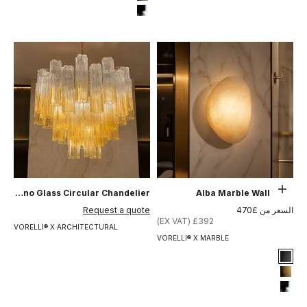
#8 Brushed Brass
#12 Chrome
حدِّد الخيارات
Aldara Tronchi Murano Glass Circular Chandelier
Alba Marble Wall Light
السعر بعد الخصم
السعر بعد الخصم
السعر من £470
Request a quote
£392 (EX VAT)
VORELLI® X ARCHITECTURAL
VORELLI® X MARBLE
Signature Finish
#1 Matte Black
#8 Brushed Brass
#12 Chrome