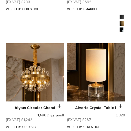
£233 (EX VAT)
£692 (EX VAT)
VORELLI® X PRESTIGE
VORELLI® X MARBLE
Signature Finish
#1 Matte Black
#8 Brushed Brass
#12 Chrome
إضافة إلى السلة
حدِّد الخيارات
Alytus Circular Chandelier
Alvoria Crystal Table Lamp
السعر بعد الخصم
السعر بعد الخصم
£320
السعر من £1,490
£1,242 (EX VAT)
£267 (EX VAT)
VORELLI® X CRYSTAL
VORELLI® X PRESTIGE