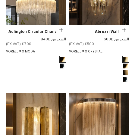
حدِّد الخيارات
حدِّد الخيارات
Adlington Circular Chandelier
Abruzzi Wall Light
السعر بعد الخصم
السعر بعد الخصم
السعر من £600
السعر من £840
£700 (EX VAT)
£500 (EX VAT)
VORELLI® X MODA
VORELLI® X CRYSTAL
Signature Finish
Signature Finish
5-electro-gold
4-titanium-gold
12-chrome
5-electro-gold
8-brushed-brass
12-chrome