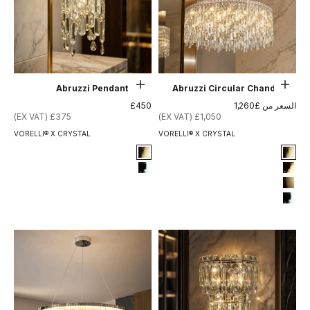
حدِّد الخيارات
حدِّد الخيارات
Abruzzi Pendant Light
Abruzzi Circular Chandelier
السعر بعد الخصم
السعر بعد الخصم
السعر من £1,260
£450
£375 (EX VAT)
£1,050 (EX VAT)
VORELLI® X CRYSTAL
VORELLI® X CRYSTAL
Signature Finish
Signature Finish
4-titanium-gold
4-titanium-gold
12-chrome
5-electro-gold
8-brushed-brass
12-chrome