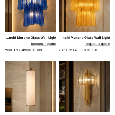
Almeria Tronchi Murano Glass Wall Light
Allegra Tronchi Murano Glass Wall Light
السعر بعد الخصم
السعر بعد الخصم
Request a quote
Request a quote
VORELLI® X ARCHITECTURAL
VORELLI® X ARCHITECTURAL