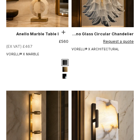
حدِّد الخيارات
Anello Marble Table Lamp
Ancona Selle Murano Glass Circular Chandelier
السعر بعد الخصم
السعر بعد الخصم
£560
Request a quote
£467 (EX VAT)
VORELLI® X ARCHITECTURAL
VORELLI® X MARBLE
Signature Finish
#1 Matte Black
#8 Brushed Brass
#12 Chrome