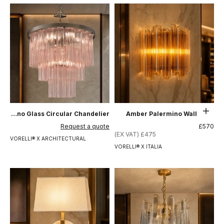
حدِّد الخيارات
Amelia Tronchi Murano Glass Circular Chandelier
Amber Palermino Wall Light
السعر بعد الخصم
السعر بعد الخصم
Request a quote
£570
£475 (EX VAT)
VORELLI® X ARCHITECTURAL
VORELLI® X ITALIA