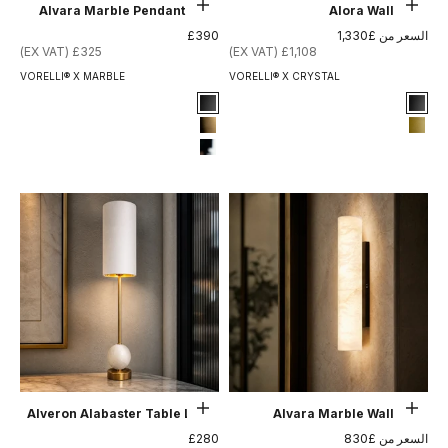
حدِّد الخيارات
حدِّد الخيارات
Alvara Marble Pendant Light
Alora Wall Light
السعر بعد الخصم
السعر بعد الخصم
السعر من £1,330
£390
£325 (EX VAT)
£1,108 (EX VAT)
VORELLI® X MARBLE
VORELLI® X CRYSTAL
Signature Finish
Signature Finish
#1 Matte Black
1-matt-black
#8 Brushed Brass
14-matte-gold
#12 Chrome
حدِّد الخيارات
إضافة إلى السلة
Alveron Alabaster Table Lamp
Alvara Marble Wall Light
السعر بعد الخصم
السعر بعد الخصم
السعر من £830
£280