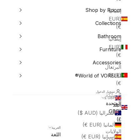
Shop by Room
إسبانيا
(EUR
Collections
€)
Bathroom
إيطاليا
(EUR
Furniture
€)
Accessories
البرتغال
(EUR
World of VORELLI®
€)
تسجيل الدخول
المملكة
GBP £
المتحدة
البلد
(GBP
أستراليا (AUD $)
£)
ألمانيا (EUR €)
العربية
الولايات
اللغة
إسبانيا (EUR €)
المتحدة